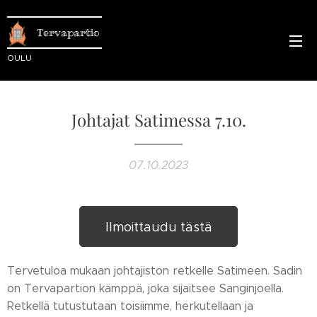
Tervapartio
OULU
Johtajat Satimessa 7.10.
07.10.2023
Ilmoittaudu tästä
Tervetuloa mukaan johtajiston retkelle Satimeen. Sadin
on Tervapartion kämppä, joka sijaitsee Sanginjoella.
Retkellä tutustutaan toisiimme, herkutellaan ja