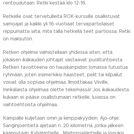
rentoudutaan. Retki kestää klo 12-16.
Retkelle ovat tervetulleita ROK-kurssille osallistuvat
samoajat ja kaikki yli 16-vuotiaat tervapartiolaiset
riippumatta siitä, mitä tällä hetkellä teet partiossa. Retki
on maksuton.
Retken ohjelma valmistellaan yhdessä siten, että
jokaisen ikäkauden johtajat vastaavat puolituntisesta.
Retken tavoitteena on hauskanpidon lomassa tutustua
ryhmään, joten esimerkiksi haasteet, pelit tai kilpailut
voivat olla sopivaa ohjelmaa. Ilmoittakaa Viiville,
minkälaista ohjelmaa olette tekemässä! Jos ikäkaudesta
kukaan ei pääse osallistumaan retkelle, luvassa on
vaihtoehtoista ohjelmaa.
Kämpälle kuljetaan omin ja kimppakyydein. Ajo-ohje:
Sanginjoentietä ajetaan n. 20 kilometriä, jonka jälkeen
käännytään Kyhäläntielle , Miehonseläntielle ja lopuksi