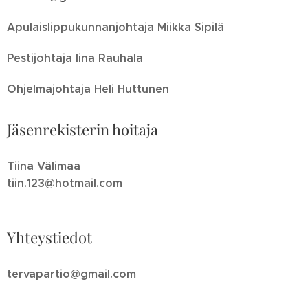
Apulaislippukunnanjohtaja Miikka Sipilä
Pestijohtaja
Iina Rauhala
Ohjelmajohtaja Heli Huttunen
Jäsenrekisterin hoitaja
Tiina Välimaa
tiin.123@hotmail.com
Yhteystiedot
tervapartio@gmail.com