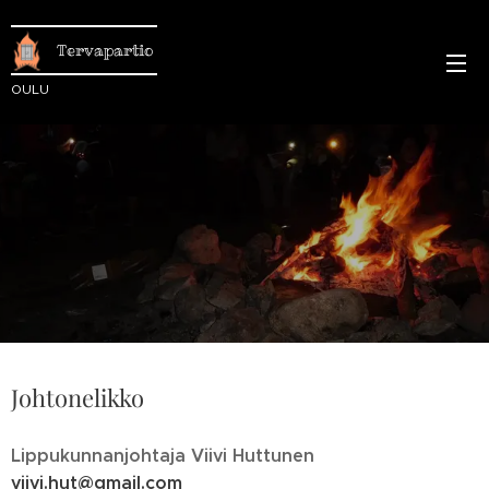
Tervapartio
OULU
Johtonelikko
Lippukunnanjohtaja Viivi Huttunen
viivi.hut@gmail.com