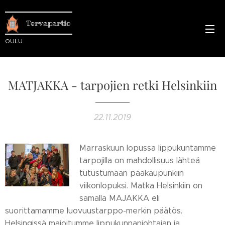
Tervapartio
OULU
MATJAKKA - tarpojien retki Helsinkiin
22.11.2019
Marraskuun lopussa lippukuntamme
tarpojilla on mahdollisuus lähteä
tutustumaan pääkaupunkiin
viikonlopuksi. Matka Helsinkiin on
samalla MAJAKKA eli
suorittamamme luovuustarppo-merkin päätös.
Helsingissä majoitumme lippukunnanjohtajan ja