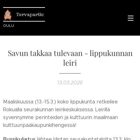
Tervapartio
OULU
Savun takkaa tulevaan - lippukunnan
leiri
13.03.2026
Maaliskuussa (13.-15.3.) koko lippukunta retkeilee
Rokualla seurakunnan leirikeskuksessa. Leirillä
syvennymme perinteiden ja kulttuurin maailmaan
kulttuuripääkaupunkihengessä!
Bussikuljetus
lähtee Hintan seurakuntatalolta 13.3. klo