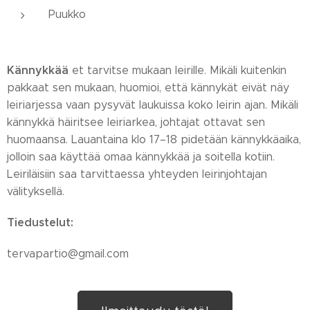
Puukko
Kännykkää
et tarvitse mukaan leirille. Mikäli kuitenkin
pakkaat sen mukaan, huomioi, että kännykät eivät näy
leiriarjessa vaan pysyvät laukuissa koko leirin ajan. Mikäli
kännykkä häiritsee leiriarkea, johtajat ottavat sen
huomaansa. Lauantaina klo 17–18 pidetään kännykkäaika,
jolloin saa käyttää omaa kännykkää ja soitella kotiin.
Leiriläisiin saa tarvittaessa yhteyden leirinjohtajan
välityksellä.
Tiedustelut:
tervapartio@gmail.com