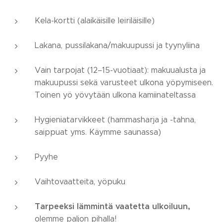
Kela-kortti (alaikäisille leiriläisille)
Lakana, pussilakana/makuupussi ja tyynyliina
Vain tarpojat (12–15-vuotiaat): makuualusta ja
makuupussi sekä varusteet ulkona yöpymiseen.
Toinen yö yövytään ulkona kamiinateltassa
Hygieniatarvikkeet (hammasharja ja -tahna,
saippuat yms. Käymme saunassa)
Pyyhe
Vaihtovaatteita, yöpuku
Tarpeeksi lämmintä vaatetta ulkoiluun,
olemme paljon pihalla!