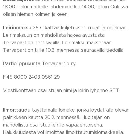
18.00. Paluumatkalle lähdemme klo 14.00, jolloin Oulussa
ollaan hieman kolmen jälkeen.
Leirinmaksu
35 € kattaa kuljetukset, ruuat ja ohjelman.
Leirimaksuun on mahdollista hakea avustusta
Tervapartion nettisivuilla. Leirimaksu maksetaan
Tervapartion tilille 10.3. mennessä seuraavilla tiedoilla:
Partiolippukunta Tervapartio ry
FI45 8000 2403 0561 29
Viestikenttään osallistujan nimi ja leirin lyhenne STT
Ilmoittaudu
täyttämällä lomake, jonka löydät alla olevan
painikkeen kautta 20.2. mennessä. Huoltajan on
mahdollista osallistua leirille vapaaehtoisena.
Halukkuudesta voi ilmoittaa ilmoittautumislomakkeella.