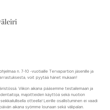
äleiri
hjelmaa n. 7-10 -vuotiaille Tervapartion jäsenille ja
ioharrastuksesta, voit pyytää hänet mukaan!
päristössä. Viikon aikana pääsemme testailemaan ja
dentaitoja, majoitteiden käyttöä sekä nuotion
ikkailullisella otteella! Leirille osallistuminen ei vaadi
ripäivän aikana syömme lounaan sekä välipalan.