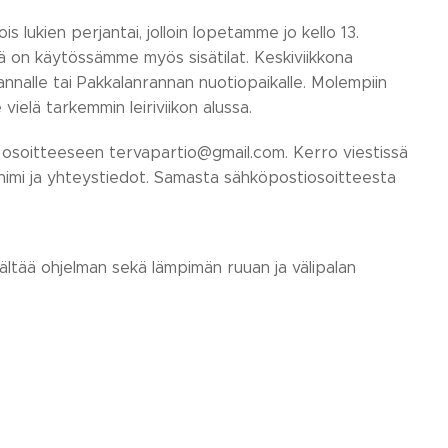
is lukien perjantai, jolloin lopetamme jo kello 13.
lä on käytössämme myös sisätilat. Keskiviikkona
nnalle tai Pakkalanrannan nuotiopaikalle. Molempiin
ielä tarkemmin leiriviikon alussa.
tin osoitteeseen tervapartio@gmail.com. Kerro viestissä
n nimi ja yhteystiedot. Samasta sähköpostiosoitteesta
sältää ohjelman sekä lämpimän ruuan ja välipalan