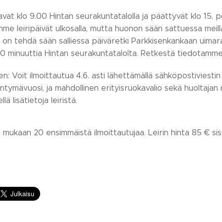
avat klo 9.00 Hintan seurakuntatalolla ja päättyvät klo 15, po
me leiripäivät ulkosalla, mutta huonon sään sattuessa meil
 on tehdä sään salliessa päiväretki Parkkisenkankaan uimara
0 minuuttia Hintan seurakuntatalolta. Retkestä tiedotamme v
en: Voit ilmoittautua 4.6. asti lähettämällä sähköpostivies
yntymävuosi, ja mahdollinen erityisruokavalio sekä huoltaja
lä lisätietoja leiristä.
u mukaan 20 ensimmäistä ilmoittautujaa. Leirin hinta 85 € si