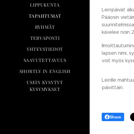
LIPPUKUNTA
Leiripäivät alk
TAPAHTUMAT
Pääosin vietäm
suunnitelmissa
RYHMÄT
kävelee noin 2
TERVAPOSTI
Ilmoittautumin
YHTEYSTIEDOT
lapsen nimi, s
SAAVUTETTAVUUS
voit myös kysel
SHORTLY IN ENGLISH
Leirille mahtu
USEIN KYSYTYT
päivittäin.
KYSYMYKSET
Share