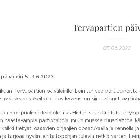
Tervapartion päiv
05.06.2023
päiväleiri 5.-9.6.2023
aan Tervapartion päiväleirille! Leiri tarjoaa partioaiheista o
arrastuksen kokeilijoille. Jos kaverisi on kiinnostunut part
dottaa monipuolinen leirikokemus Hintan seurakuntatalon ym
n haastavampia partiotaitoja, muun muassa ruuanlaittoa, kä
aikki tietysti osaavien ohjaajien opastuksella ja rennolla ja se
 ja tarjoaa hyvän leiritaitopohjan tulevia retkiä varten. Lei