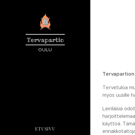
Tervapartio
OULU
Tervapartion 
Tervetuloa muk
myös uusille h
Leiriläisiä o
harjoittelemaa
käyttöä. Tämä k
ETUSIVU
ennakkotaitoja